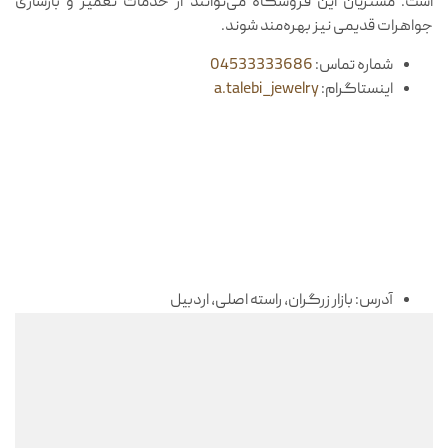
است. مشتریان این فروشگاه می‌توانند از خدمات تعمیر و بازسازی
جواهرات قدیمی نیز بهره‌مند شوند.
شماره تماس:
04533333686
اینستاگرام:
a.talebi_jewelry
آدرس: بازار زرگران، راسته اصلی، اردبیل