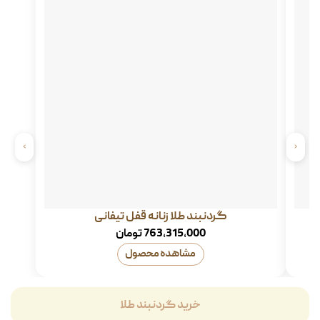
›
‹
گردنبند طلا زنانه قفل تیفانی
763,315,000
تومان
مشاهده محصول
خرید گردنبند طلا