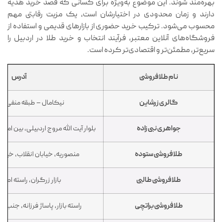
بهره‌مند شوند. این موضوع به‌ویژه برای کسانی که قصد خرید هدیه
دارند و زمان محدودی در اختیارشان است، یک مزیت رقابتی مهم
محسوب می‌شود. ترکیب خرید حضوری از بازارهای قدیمی و استفاده از
فروشگاه‌های آنلاین معتبر، فرآیند انتخاب و خرید طلا در اردبیل را
سریع‌تر، مطمئن‌تر و اقتصادی‌تر کرده است.
نام طلافروشی
آدرس
گالری زرشاین
نیکامال – طبقه منفی 2 – پلاک17
جواهری نبی زاده
بلوار آیت الله مروج اردبیلی، بین امام
طلافروشی ستوده
منصوریه، خیابان انقلاب، خیابا
طلافروشی طالبی
بازار زرگران، راسته اصلی
طلافروشی براتچی
راسته بازار، پاساژ فرزانه، جنب