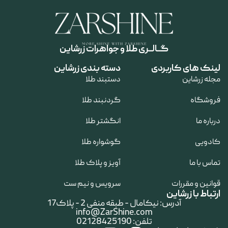
گــالــری طلا و جواهرات زرشاین
لینک های کاربردی
دسته بندی زرشاین
مجله زرشاین
دستبند طلا
فروشگاه
گردنبند طلا
درباره ما
انگشتر طلا
کادویی
گوشواره طلا
تماس با ما
آویز و پلاک طلا
قوانین و مقررات
سرویس و نیم ست
ارتباط با زرشاین
آدرس: نیکامال - طبقه منفی 2 - پلاک17
info@ZarShine.com
تلفن: 02128425190