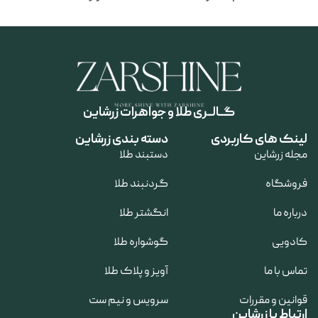
گــالــری طلا و جواهرات زرشاین
لینک های کاربردی
دسته بندی زرشاین
مجله زرشاین
دستبند طلا
فروشگاه
گردنبند طلا
درباره ما
انگشتر طلا
کادویی
گوشواره طلا
تماس با ما
آویز و پلاک طلا
قوانین و مقررات
سرویس و نیم ست
ارتباط با زرشاین