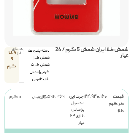
شمش طلا ایران شمش 5 گرم / 24
راهنمای
دسته بندی ها:
وزن:
سایز
عیار
شمش طلا
|
5
شمش طلا ۵
گرم
گرمی
|
شمش
طلا کادویی
اجرت این
قیمت
۲۴,۹۴۰,۱۶۰
۱۳,۵۹۲,۳۶۹
وزن:
5 گرم
تومان
محصول
هر گرم
براساس
طلا:
طلای ۲۴
عیار