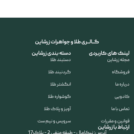
گــالــری طلا و جواهرات زرشاین
لینک های کاربردی
دسته بندی زرشاین
مجله زرشاین
دستبند طلا
فروشگاه
گردنبند طلا
درباره ما
انگشتر طلا
کادویی
گوشواره طلا
تماس با ما
آویز و پلاک طلا
قوانین و مقررات
سرویس و نیم ست
ارتباط با زرشاین
آدرس: نیکامال - طبقه منفی 2 - پلاک17