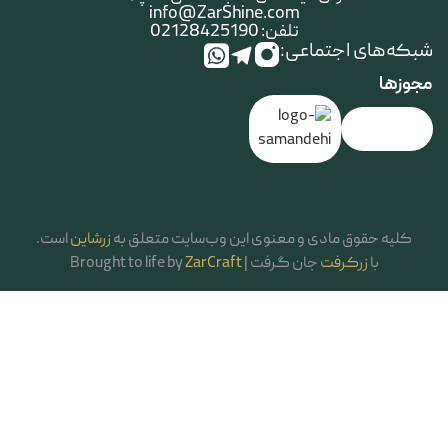
info@ZarShine.com
تلفن: 02128425190
شبکه‌های اجتماعی:
مجوزها
کلیه حقوق مادی و معنوی این وب‌سایت متعلق به
زرشاین
است.
با
زرکرفت
جان گرفت | Brought to life by
ZarCraft