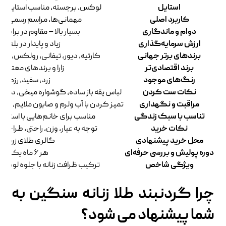
استایل
لوکس، برجسته، مناسب استایل‌ه
کاربرد اصلی
مهمانی‌ها، مراسم رسمی، 
دوام و ماندگاری
بسیار بالا – مقاوم در برا
ارزش سرمایه‌گذاری
زیاد و پایدار در بلند
برندهای برتر جهانی
کارتیه، دیور، تیفانی، رولکس، گو
برند اقتصادی‌تر
زارا و برندهای معتبر ای
رنگ‌های موجود
زرد، سفید، رزگلد
نکات ست کردن
لباس یقه باز ساده، گوشواره میخی، دستب
مراقبت و نگهداری
تمیز کردن با آب ولرم و صابون ملایم، دوری
تناسب با سبک زندگی
مناسب برای خانم‌هایی با استای
نکات خرید
توجه به عیار، وزن، راحتی، طراحی 
محل خرید پیشنهادی
گالری طلای زرشای
دوره پولیش و بررسی حرفه‌ای
هر ۶ ماه یک‌بار
ویژگی شاخص
ترکیب ظرافت زنانه با جلوه لوکس و
چرا گردنبند طلا زنانه سنگین به
شما پیشنهاد می شود؟