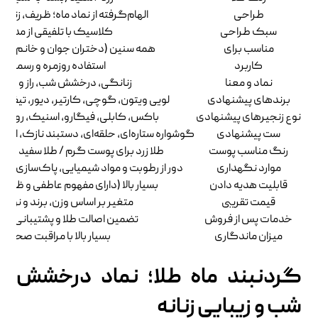
طراحی
الهام‌گرفته از نماد ماه؛ ظریف، زنانه 
سبک طراحی
کلاسیک با تلفیقی از مدرن
مناسب برای
همه سنین (دختران جوان و خانم‌های 
کاربرد
استفاده روزمره و رسمی
نماد و معنا
زنانگی، درخشش شب، راز و جذا
برندهای پیشنهادی
لویی ویتون، گوچی، کارتیر، دیور، تیفانی،
نوع زنجیرهای پیشنهادی
باکس، کابلی، فیگارو، اسنیک، رولو،
ست پیشنهادی
گوشواره ستاره‌ای، حلقه‌ای، دستبند نازک، انگش
رنگ مناسب پوست
طلا زرد برای پوست گرم / طلا سفید برا
موارد نگهداری
دور از رطوبت و مواد شیمیایی، پاک‌سازی با آ
قابلیت هدیه دادن
بسیار بالا (دارای مفهوم عاطفی و ظا
قیمت تقریبی
متغیر بر اساس وزن، برند و نوع ز
خدمات پس از فروش
تضمین اصالت طلا و پشتیبانی ت
میزان ماندگاری
بسیار بالا با مراقبت صحیح
گردنبند ماه طلا؛ نماد درخشش
شب و زیبایی زنانه