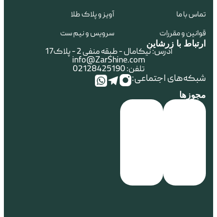
تماس با ما
آویز و پلاک طلا
قوانین و مقررات
سرویس و نیم ست
ارتباط با زرشاین
آدرس: نیکامال - طبقه منفی 2 - پلاک17
info@ZarShine.com
تلفن: 02128425190
شبکه‌های اجتماعی:
مجوزها