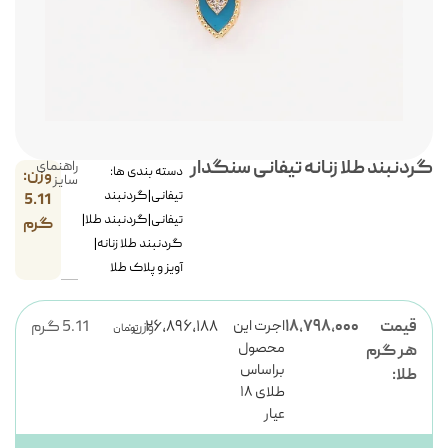
گردنبند طلا زنانه تیفانی سنگدار
راهنمای
دسته بندی ها:
وزن:
سایز
تیفانی
|
گردنبند
5.11
تیفانی
|
گردنبند طلا
|
گرم
گردنبند طلا زنانه
|
آویز و پلاک طلا
اجرت این
قیمت
۱۸,۷۹۸,۰۰۰
۲۶,۸۹۶,۱۸۸
وزن:
5.11 گرم
تومان
محصول
هر گرم
براساس
طلا:
طلای ۱۸
عیار