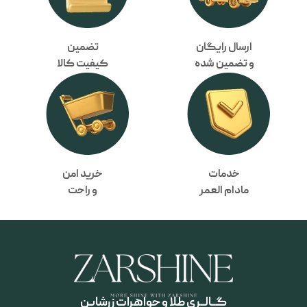
ارسال رایگان
تضمین
و تضمین شده
کیفیت کالا
خدمات
خرید امن
مادام العمر
و راحت
گــالــری طلا و جواهرات زرشاین