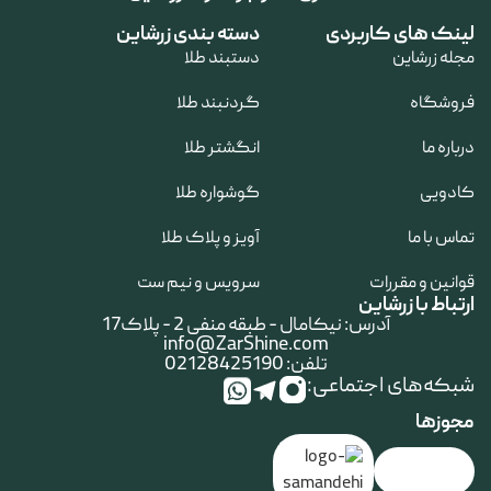
لینک های کاربردی
دسته بندی زرشاین
مجله زرشاین
دستبند طلا
فروشگاه
گردنبند طلا
درباره ما
انگشتر طلا
کادویی
گوشواره طلا
تماس با ما
آویز و پلاک طلا
قوانین و مقررات
سرویس و نیم ست
ارتباط با زرشاین
آدرس: نیکامال - طبقه منفی 2 - پلاک17
info@ZarShine.com
تلفن: 02128425190
شبکه‌های اجتماعی:
مجوزها