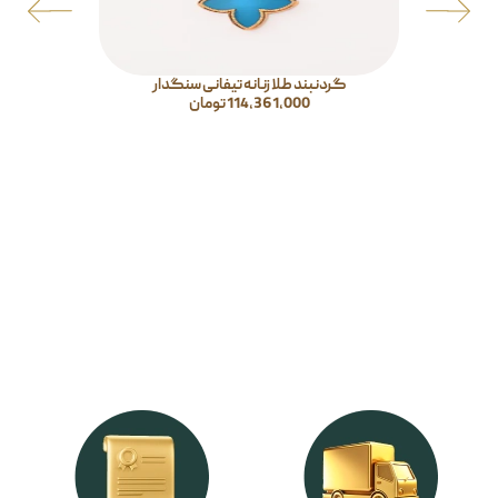
گردنبند طلا زنانه تیفانی سنگدار
114,361,000
تومان