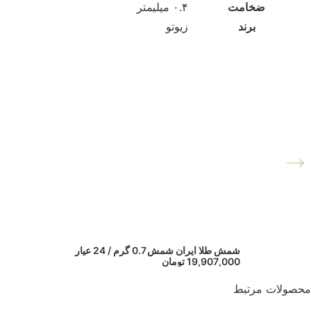
ضخامت
۰.۴ میلیمتر
برند
زیوتو
شمش طلا ایران شمش 0.7 گرم / 24 عیار
19,907,000
تومان
محصولات مرتبط