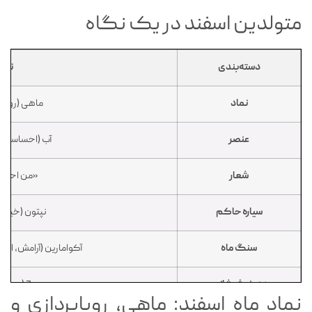
متولدین اسفند در یک نگاه
دسته‌بندی
توض
نماد
ماهی (رویاپ
عنصر
آب (احساسات و
شعار
«من احسا
سیاره حاکم
نپتون (خیال‌
سنگ ماه
آکوامارین (آرامش، ام
عدد خوش‌شانسی
7 (معنویت و کمال)
نماد ماه اسفند: ماهی، رویاپردازی و