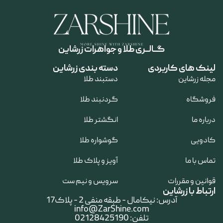
گــالــری طلا و جواهرات زرشاین
لینک های کاربردی
دسته بندی زرشاین
مجله زرشاین
دستبند طلا
فروشگاه
گردنبند طلا
درباره ما
انگشتر طلا
کادویی
گوشواره طلا
تماس با ما
آویز و پلاک طلا
قوانین و مقررات
سرویس و نیم ست
ارتباط با زرشاین
آدرس: نیکامال - طبقه منفی 2 - پلاک17
info@ZarShine.com
تلفن: 02128425190