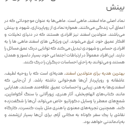
روز خوش‌یمن
جمعه (آرا
بینش
ویژگی‌های مثبت
حساس، مهربان، خلاق، هنرمند، رویا
نماد اصلی ماه اسفند، ماهی است. ماهی‌ها به عنوان موجوداتی که در
اعماق آب زندگی می‌کنند، همواره نمادی از رویاپردازی، شهود و بینش
ویژگی‌های چالش‌برانگیز
حساسیت بیش از حد، فرار از واق
می‌باشند. متولدین اسفند نیز افرادی هستند که در دنیای تخیلات و
افکار عمیق خود غرق می‌شوند. این ویژگی های اسفند ماهی ها را به
افرادی حساس و شهودی تبدیل می‌کند که توانایی درک عمق مسائل را
مشاغل مناسب
نویسندگی، هنرهای تجسمی، موسیقی، روانشن
دارند. این افراد معمولاً در ارتباطات اجتماعی خود بسیار دلسوز و همدل
هستند و می‌توانند به راحتی احساسات دیگران را درک کنند.
انرژی غالب
تخیل، احساسات
بهترین هدیه برای متولدین اسفند
، هدیه‌ای است که با روحیه لطیف،
عاشقانه و رویاپرداز آن‌ها هم‌خوانی داشته باشد. از آن‌جایی که
اسفندی‌ها به هنر، زیبایی و احساسات عمیق علاقه‌مند هستند، هدایایی
مانند کتاب‌های الهام‌بخش، آثار هنری، زیورآلاتی با سنگ آکوامارین،
شمع‌های معطر یا وسایل دکوراتیو خاص می‌تواند آن‌ها را شگفت‌زده
کند. همچنین تجربه‌های معنوی یا هنری مثل بلیت کنسرت، کارگاه
نقاشی یا یک سفر کوتاه به مکانی آرام، برای آن‌ها بسیار ارزشمند و
به‌یادماندنی خواهد بود.