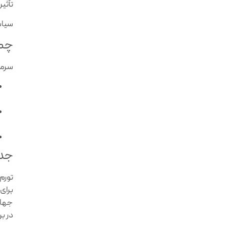
تأثی
سیاس
چگو
سرما
جدو
تورم
برای
جهان
در بر