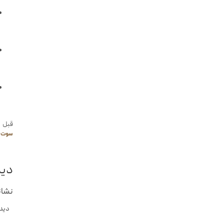
قبل
سوت ط
دید
نشان
دید