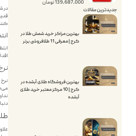
139,687,000
تومان
در ش
جدیدترین مقالات
قدرت
کنند
بهترین مراکز خرید شمش طلا در
انت
کرج | معرفی 11 طلافروشی برتر
انتظ
اقدا
نرخ 
نرخ 
بهترین فروشگاه طلای آبشده در
می‌د
کرج | 10 مرکز معتبر خرید طلای
ندارد
آبشده
دنبا
طلا
علاو