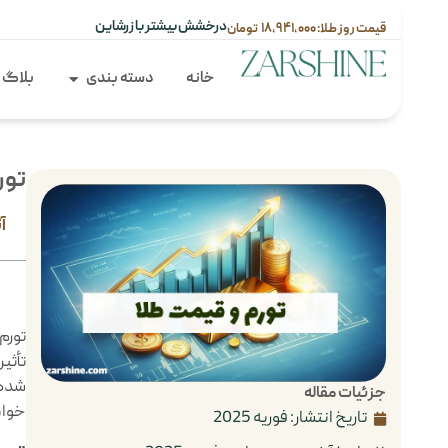
درخشش بیشتر با زرشاین
۱۸,۹۴۱,۰۰۰
خانه
دسته بندی
بلاگ
تور
آ
تورم
تأثی
شده ا
جزئیات مقاله
خواه
تاریخ انتشار:
فوریه 2025