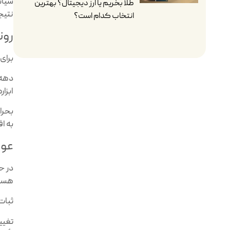
سیاسی
طلا بخریم یا ارز دیجیتال؟ بهترین
نتیج
انتخاب کدام است؟
رون
برای
ابزا
به ا
عوا
در ح
هستن
ثبات 
تغیی