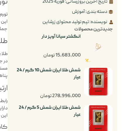
تور
تاریخ آخرین بروزرسانی: فوریه 2025
دسته بندی:
آموزش
تورم
این 
نویسنده: تیم تولید محتوای زرشاین
جمله
جدیدترین محصولات
انگشتر سیانا آویز دار
طلا
طلا 
15,683,000
تومان
در ج
مستق
شمش طلا ایران شمش 10 گرم / 24
پناه
عیار
ارت
278,996,000
تومان
رابط
شمش طلا ایران شمش 5 گرم / 24
دارا
عیار
این 
کاه