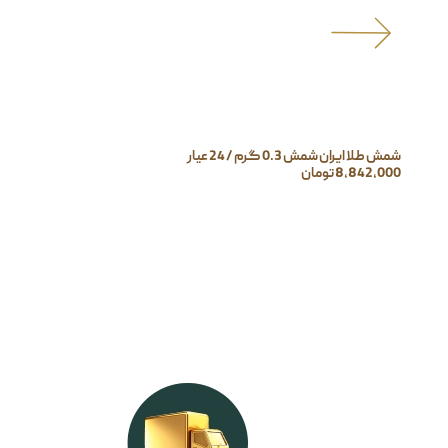
شمش طلا ایران شمش 0.3 گرم / 24 عیار
8,842,000
تومان