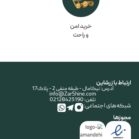
خرید امن
و راحت
ارتباط با زرشاین
آدرس: نیکامال - طبقه منفی 2 - پلاک17
info@ZarShine.com
تلفن: 02128425190
شبکه‌های اجتماعی:
مجوزها