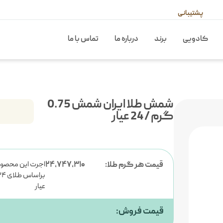
پشتیبانی
کادویی
برند
درباره ما
تماس با ما
شمش طلا ایران شمش 0.75
گرم / 24 عیار
اجرت این محصو
قیمت هر گرم طلا:
۲۴,۷۴۷,۳۱۰
براساس طلای
عیار
قیمت فروش: