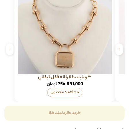
›
‹
گردنبند طلا زنانه قفل تیفانی
754,691,000
تومان
مشاهده محصول
خرید گردنبند طلا