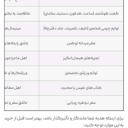
گجت هوشمند (ساعت، هدفون، دستبند سلامتی)
علاقه‌مند به تکنولو
لوازم چرمی شخصی (کیف، کمربند، جلد دفترچه)
مینیمال‌ها، حر
عطر مردانه لوکس
عاشق رایحه‌ها و 
تجربه‌های هیجان‌انگیز
اهل ماجراجویی و
لوازم ورزشی تخصصی
ورزشکارها و علاقه
کتاب‌های نفیس یا محدود
اهل مطالعه 
سفر دونفره رویایی
عاشق سفر و تجرب
برای اینکه هدیه شما ماندگار و تأثیرگذار باشد، بهتر است قبل از خرید
به این موارد توجه کنید: